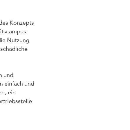
 des Konzepts 
tätscampus. 
die Nutzung 
 schädliche 
n und 
n einfach und 
n, ein 
triebsstelle 