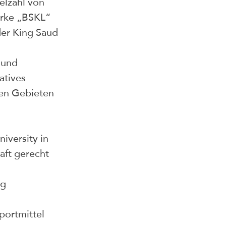
elzahl von 
rke „BSKL“ 
der King Saud 
 und 
atives 
en Gebieten 
iversity in 
aft gerecht 
g 
portmittel 