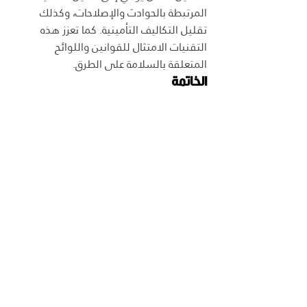
المرتبطة بالحوادث والإصلاحات، وكذلك 
تقليل التكاليف التأمينية. كما تعزز هذه 
التقنيات الامتثال للقوانين واللوائح 
المتعلقة بالسلامة على الطرق.
الخاتمة
التكنولوجيا المبتكرة قدمت حلولًا فعالة 
لتحسين التخطيط والتشغيل اليومي في 
إدارة الأسطول. من خلال استخدام الأدوات 