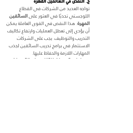
ج. النقص في السائقين المهرة
تواجه العديد من الشركات في القطاع 
اللوجستي تحديًا في العثور على 
السائقين 
المهرة
. هذا النقص في القوى العاملة يمكن 
أن يؤدي إلى تعطل العمليات وارتفاع تكاليف 
التدريب والتوظيف. يجب على الشركات 
الاستثمار في برامج تدريب السائقين لجذب 
المهارات اللازمة والحفاظ عليها.
7. 
حلول وتوصيات للتغلب على التحديات
أ. الاستثمار في التكنولوجيا
التغلب على تحديات إدارة الأسطول يتطلب 
استثمارًا مستمرًا في 
التكنولوجيا المتقدمة
. 
الشركات التي تعتمد على أنظمة إدارة 
الأسطول المتطورة التي تعتمد على 
البيانات الضخمة والذكاء الاصطناعي يمكنها 
تحسين كفاءتها وتقليل التكاليف بشكل 
ملحوظ.
ب. تعزيز برامج التدريب
تدريب السائقين بشكل مستمر على أفضل 