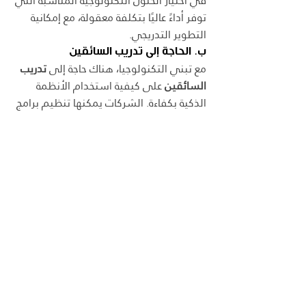
في اختيار الحلول التكنولوجية المناسبة التي 
توفر أداءً عاليًا بتكلفة معقولة، مع إمكانية 
التطوير التدريجي.
ب. الحاجة إلى تدريب السائقين
مع تبني التكنولوجيا، هناك حاجة إلى 
تدريب 
السائقين
 على كيفية استخدام الأنظمة 
الذكية بكفاءة. الشركات يمكنها تنظيم برامج 
تدريبية تساعد السائقين على فهم الأنظمة 
المختلفة وكيفية الاستفادة منها في 
تحسين الأداء.
ج. مقاومة التغيير
قد يكون لدى بعض الموظفين 
مقاومة تجاه 
التغيير
، خاصةً إذا كانوا غير مرتاحين لاستخدام 
التكنولوجيا. يمكن للشركات التغلب على 
هذا التحدي من خلال توضيح الفوائد وتوفير 
التدريب المستمر لتعزيز الثقة لدى 
الموظفين.
الخلاصة