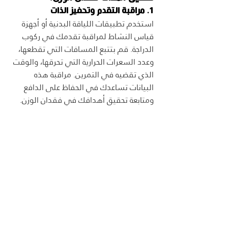
1. مراقبة التقدم وتحفيز الذات
استخدم تطبيقات اللياقة البدنية أو أجهزة 
قياس النشاط لمراقبة تقدمك في ركوب 
الدراجة. قم بتتبع المسافات التي تقطعها، 
وعدد السعرات الحرارية التي تحرقها، والوقت 
الذي تقضيه في التمرين. مراقبة هذه 
البيانات تساعدك في الحفاظ على الدافع 
ومتابعة تحقيق أهدافك في فقدان الوزن.
2. الجمع بين ركوب الدراجة ونظام غذائي 
صحي
لتحقيق أفضل نتائج في فقدان الوزن، من 
الضروري الجمع بين ركوب الدراجة واتباع نظام 
غذائي صحي ومتوازن. ركز على تناول 
الأطعمة الغنية بالبروتينات والخضروات، وقلل 
من استهلاك السكريات والدهون المشبعة. 
هذا النظام الغذائي، بالتوازي مع التمارين 
المنتظمة، سيعزز من عملية حرق الدهون 
ويحقق لك النتائج التي تسعى إليها.