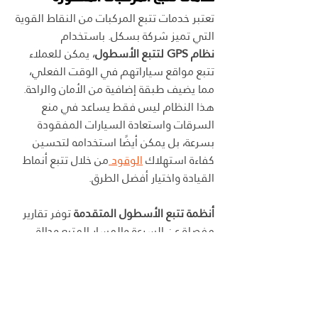
تعتبر خدمات تتبع المركبات من النقاط القوية 
التي تميز شركة بسكل. باستخدام 
نظام GPS لتتبع الأسطول
، يمكن للعملاء 
تتبع مواقع سياراتهم في الوقت الفعلي، 
مما يضيف طبقة إضافية من الأمان والراحة. 
هذا النظام ليس فقط يساعد في منع 
السرقات واستعادة السيارات المفقودة 
بسرعة، بل يمكن أيضًا استخدامه لتحسين 
كفاءة استهلاك 
الوقود 
من خلال تتبع أنماط 
القيادة واختيار أفضل الطرق.
أنظمة تتبع الأسطول المتقدمة
 توفر تقارير 
مفصلة عن السرعة والمسار المتبع وحالة 
السيارة، مما يساعد على تحسين أداء 
السائقين وتقليل التكاليف التشغيلية. هذه 
التقنية تضمن لك السلامة والأمان، وتعزز من 
قدرتك على إدارة أسطولك بكفاءة وفعالية.