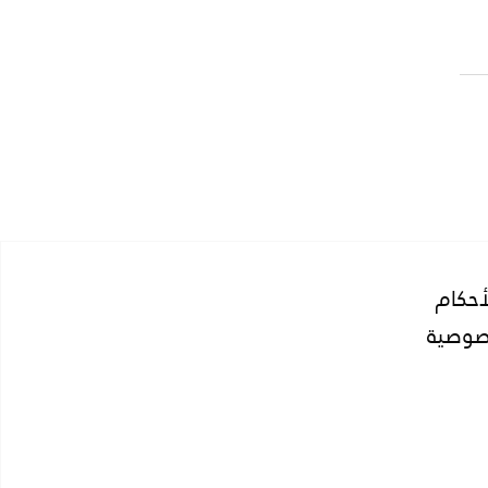
طيع استئجار سيارة برخصة
في السعودية 2025
أحكام
صوصية