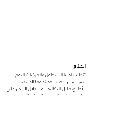
الختام
تتطلب إدارة الأسطول والمركبات اليوم 
تبني استراتيجيات حديثة وفعّالة لتحسين 
الأداء وتقليل التكاليف. من خلال التركيز على 
إدارة استهلاك الوقود والكفاءة البيئية، 
تحسين استراتيجيات استبدال المركبات 
والتوسع في الأسطول، وتكامل تقنيات 
الذكاء الاصطناعي وتحليل البيانات، يمكن 
تحقيق نتائج إيجابية تؤدي إلى تحسين 