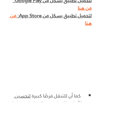
لتحميل تطبيق بسكل من Google Play: 
من هنا
لتحميل تطبيق بسكل من App Store: 
من 
هنا
 كما أن للتنقل فرصًا كبيرة 
لتحسين 
الأمان والكفاءة
 في المواصلات ، كما 
أنها تساهم في تقليل الازدحام 
والاختناقات المرورية في المدن وتوفير 
الوقت والجهد للمسافرين، ومع تطور 
التكنولوجيا، يمكن استخدام هذه 