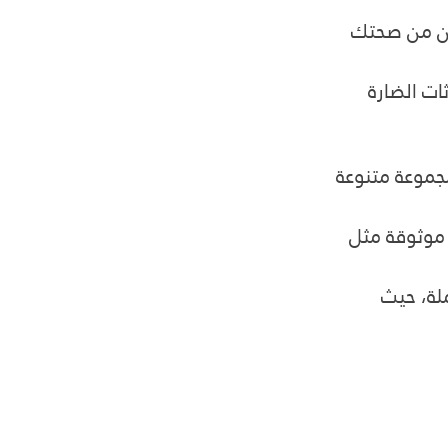
حسن من صحتك 
ات الضارة 
جموعة متنوعة 
 موثوقة مثل  
لة، حيث