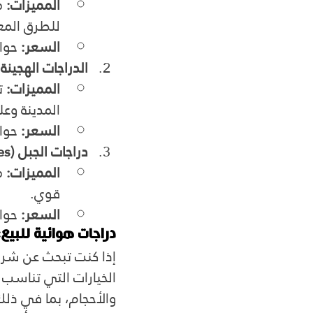
المميزات:
 م
للطرق المع
السعر:
 حوالي 1500 إلى 
الدراجات الهجينة (ybrid Bikes
المميزات:
 ت
المدينة وعل
السعر:
 حوالي 2500 إلى 
دراجات الجبل (Mountain Bikes)
المميزات:
 م
قوي.
السعر:
 حوالي 3000 إلى 
دراجات هوائية للبيع
إذا كنت تبحث عن شرا
الخيارات التي تناسب ك
والأحجام، بما في ذلك 