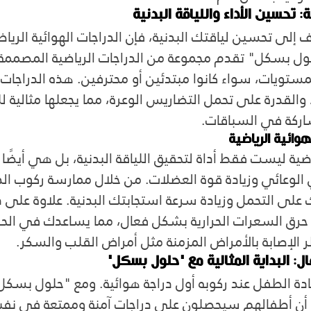
 تحسين الأداء واللياقة البدنية
ف إلى تحسين لياقتك البدنية، فإن الدراجات الهوائية الرياضية
ل بسكل" تقدم مجموعة من الدراجات الرياضية المصممة لت
مستويات، سواء كانوا مبتدئين أو محترفين. هذه الدراجات ت
ة، والقدرة على تحمل التضاريس الوعرة، مما يجعلها مثالية لل
اركة في السباقات.
هوائية الرياضية
ياضية ليست فقط أداة لتحقيق اللياقة البدنية، بل هي أيضًا
 الوعائي وزيادة قوة العضلات. من خلال ممارسة ركوب الدر
لى التحمل وزيادة سرعة استجابتك البدنية. علاوة على 
ي حرق السعرات الحرارية بشكل فعال، مما يساعدك في الح
الإصابة بالأمراض المزمنة مثل أمراض القلب والسكر.
ل: البداية المثالية مع "حلول بسكل"
الطفل عند ركوبه أول دراجة هوائية. ومع "حلول بسكل
ى أن أطفالهم سيحصلون على دراجات آمنة وممتعة في نف