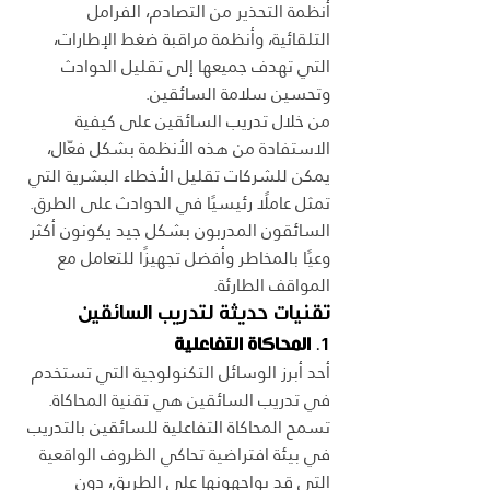
أنظمة التحذير من التصادم، الفرامل 
التلقائية، وأنظمة مراقبة ضغط الإطارات، 
التي تهدف جميعها إلى تقليل الحوادث 
وتحسين سلامة السائقين.
من خلال تدريب السائقين على كيفية 
الاستفادة من هذه الأنظمة بشكل فعّال، 
يمكن للشركات تقليل الأخطاء البشرية التي 
تمثل عاملًا رئيسيًا في الحوادث على الطرق. 
السائقون المدربون بشكل جيد يكونون أكثر 
وعيًا بالمخاطر وأفضل تجهيزًا للتعامل مع 
المواقف الطارئة.
تقنيات حديثة لتدريب السائقين
1. 
المحاكاة التفاعلية
أحد أبرز الوسائل التكنولوجية التي تستخدم 
في تدريب السائقين هي تقنية المحاكاة. 
تسمح المحاكاة التفاعلية للسائقين بالتدريب 
في بيئة افتراضية تحاكي الظروف الواقعية 
التي قد يواجهونها على الطريق، دون 