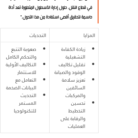
في قطاع النقل. حلول إدارة الأسطول المتطورة تعد أداة 
حاسمة لتحقيق أقصى استفادة من هذا التحول."
المزايا
التحديات
زيادة الكفاءة 
صعوبة التتبع 
التشغيلية
والتحكم الكامل
تقليل تكاليف 
التكاليف الأولية 
الوقود والصيانة
للاستثمار
تعزيز سلامة 
التعامل مع 
السائقين 
البيانات الضخمة
والمركبات
التحديث 
تحسين 
المستمر 
التخطيط 
للتكنولوجيا
والرقابة على 
العمليات