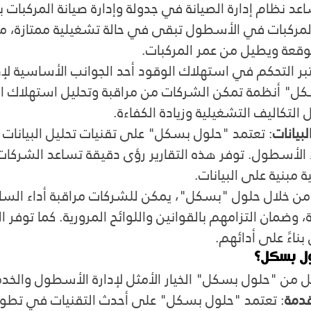
اعد نظام إدارة الصيانة في جدولة وإدارة صيانة المركبات ب
لمركبات في الأسطول تبقى في حالة تشغيلية ممتازة، مم
توقعة ويطيل من عمر المركبات.
تبر التحكم في استهلاك الوقود أحد الجوانب الأساسية لإ
ل" أنظمة تمكن الشركات من مراقبة وتحليل استهلاك ال
لتكاليف التشغيلية وزيادة الكفاءة.
لبيانات
: تعتمد "حلول بسكل" على تقنيات تحليل البيانات ل
الأسطول. توفر هذه التقارير رؤى دقيقة تساعد الشركات 
ة مبنية على البيانات.
من خلال حلول "بسكل"، يمكن للشركات مراقبة أداء السا
 وضمان التزامهم بالقوانين واللوائح المرورية. كما توفر 
بناءً على أدائهم.
ول بسكل؟
 من "حلول بسكل" الخيار الأمثل لإدارة الأسطول والخدم
قدمة
: تعتمد "حلول بسكل" على أحدث التقنيات في تطوير