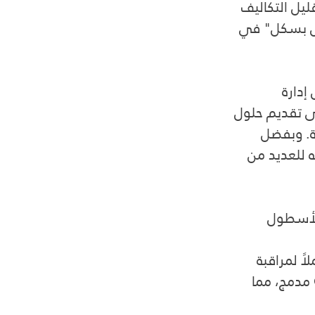
يل التكاليف 
لول بسكل" في 
دارة 
ى تقديم حلول 
ة. وبفضل 
 للعديد من 
لأسطول 
ً لمراقبة 
المركبات في الوقت الفعلي. يمكن للشركات تتبع مركباتها عبر نظام GPS مدمج، مما 