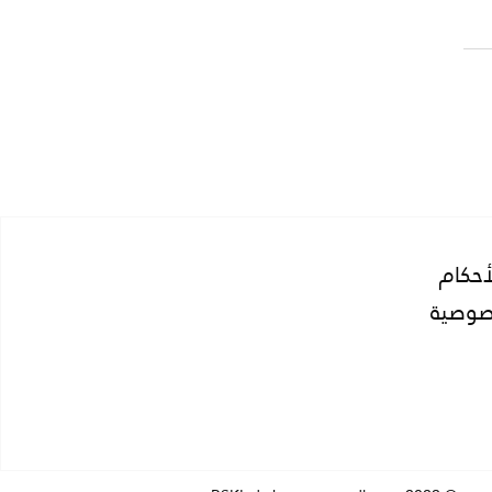
الأسطول العالمي: استراتيجيات
 التوازن بين العمليات
ة والعالمية
أحكام
صوصية