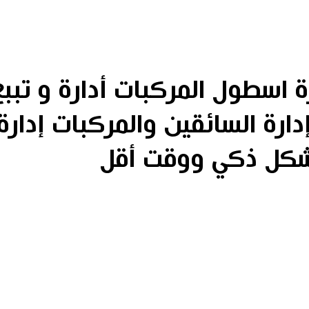
 اسطول المركبات أدارة و تببع
مركبتك ‎ - إدارة السائقين والمركبات‎ إد
شكل ذكي ووقت أقل