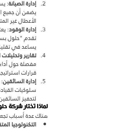
إدارة الصيانة
: يس
يضمن أن جميع ا
الأعطال غير الم
إدارة الوقود
: يع
تقدم "حلول بسك
يساعد في تقليل ا
تقارير وتحليلات ا
مفصلة حول أداء 
قرارات استراتيجي
إدارة السائقين
: 
سلوكيات القيادة،
لتحفيز السائقين 
لماذا تختار شركة حل
هناك عدة أسباب تجعل
التكنولوجيا المت