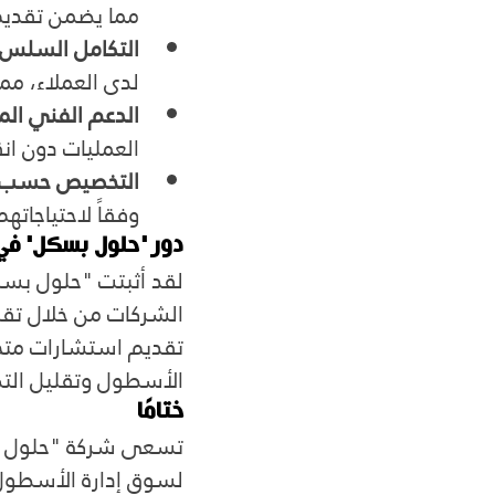
مما يضمن تقديم
التكامل السلس
لدى العملاء، مما
الدعم الفني ال
العمليات دون ان
التخصيص حسب اح
وفقاً لاحتياجاته
دور "حلول بسكل" في
لقد أثبتت "حلول بسكل
الشركات من خلال تقد
تقديم استشارات متخص
الأسطول وتقليل التكا
ختامًا
تسعى شركة "حلول بسك
لسوق إدارة الأسطول 