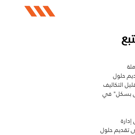
بع
لة 
يم حلول 
يل التكاليف 
لول بسكل" في 
دارة 
ى تقديم حلول 