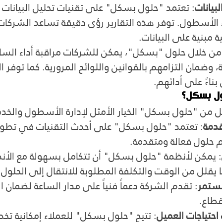
لبيانات
: تعتمد "حلول بسكل" على تقنيات تحليل البيانات ل
الأسطول. توفر هذه التقارير رؤى دقيقة تساعد الشركات 
ة مبنية على البيانات.
من خلال حلول "بسكل"، يمكن للشركات مراقبة أداء السا
 وضمان التزامهم بالقوانين واللوائح المرورية. كما توفر 
بناءً على أدائهم.
ول بسكل؟
 من "حلول بسكل" الخيار الأمثل لإدارة الأسطول والخدم
قدمة
: تعتمد "حلول بسكل" على أحدث التقنيات في تطوير
 حلول فعالة ومتقدمة.
: يمكن لأنظمة "حلول بسكل" أن تتكامل بسهولة مع الأن
 يقلل من الوقت والتكلفة المطلوبة للانتقال إلى الحلول 
مستمر
: تقدم الشركة دعماً فنياً على مدار الساعة لضمان ا
قطاع.
تياجات العميل
: تتيح "حلول بسكل" للعملاء إمكانية تخ