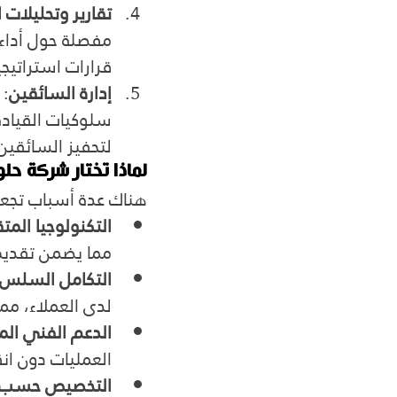
تقارير وتحليلات ا
مفصلة حول أداء 
قرارات استراتيجي
إدارة السائقين
: 
سلوكيات القيادة،
لتحفيز السائقين 
لماذا تختار شركة حل
هناك عدة أسباب تجعل
التكنولوجيا المت
مما يضمن تقديم
التكامل السلس
لدى العملاء، مما
الدعم الفني ال
العمليات دون ان
التخصيص حسب اح