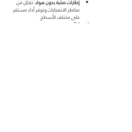
إطارات صلبة بدون هواء
: تقلل من 
مخاطر الانفجارات وتوفر أداء مستقر 
على مختلف الأسطح.
زمن الشحن:
3 إلى 4 ساعات
: زمن شحن سريع يتيح 
العودة إلى القيادة بسرعة.
الحمولة القصوى:
120 كيلوغرام
: مناسب لمختلف الأحجام 
والأوزان.
المسافات المقطوعة:
25 إلى 30 كيلومتر
: حسب وزن الراكب 
والسرعة المحددة.
أوضاع السرعة:
ثلاث أوضاع للسرعة
: تتيح التحكم في 
السرعة وفقاً للاحتياج.
نظام الإنارة:
مصباح أمامي بقوة 300 لومين
: يضمن 
الرؤية الواضحة.