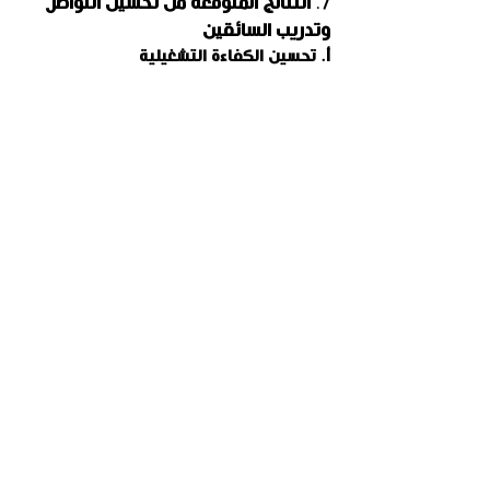
7. 
النتائج المتوقعة من تحسين التواصل 
وتدريب السائقين
أ. تحسين الكفاءة التشغيلية
بفضل تحسين التواصل وتدريب السائقين، 
يمكن للشركات تحقيق تحسينات كبيرة في 