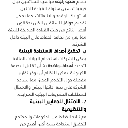
تقدم 
تغذية راجعة
 مباشرة للسائقين حول 
كيفية تحسين سلوك القيادة لتقليل 
استهلاك الوقود والانبعاثات. كما يمكن 
تقديم 
حوافز
 للسائقين الذين يحققون 
أفضل نتائج من حيث القيادة الصديقة للبيئة، 
مما يعزز من ثقافة الحفاظ على البيئة داخل 
الشركة.
ب. تحقيق أهداف الاستدامة البيئية
يمكن للشركات استخدام البيانات المتاحة 
لتحديد 
أهداف واضحة
 بشأن تقليل البصمة 
الكربونية. يمكن للنظام أن يوفر تقارير 
مفصلة حول التقدم المحرز، مما يساعد 
الشركة على تتبع أدائها البيئي والامتثال 
لمتطلبات التشريعات البيئية المتزايدة.
7. الامتثال للمعايير البيئية 
والتنظيمية
مع تزايد الضغط من الحكومات والمجتمع 
لتحقيق استدامة بيئية أكبر، أصبح من 