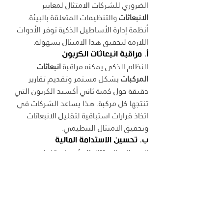
الضروري للشركات الامتثال لمعايير 
الانبعاثات
 والتنظيمات المتعلقة بالبيئة. 
أنظمة إدارة الأساطيل الذكية توفر الأدوات 
اللازمة لتحقيق هذا الامتثال بسهولة.
أ. مراقبة انبعاثات الكربون
النظام الذكي يمكنه مراقبة 
انبعاثات 
المركبات
 بشكل مستمر وتقديم تقارير 
دقيقة حول كمية ثاني أكسيد الكربون التي 
تنتجها كل مركبة. هذا يساعد الشركات في 
اتخاذ قرارات استباقية لتقليل الانبعاثات 
وتحقيق الامتثال التنظيمي.
ب. تحسين الاستدامة المالية
إلى جانب الامتثال البيئي، استخدام 
التقنيات الذكية لتحسين كفاءة الأساطيل 
يساعد الشركات أيضًا في تحقيق 
الاستدامة 
المالية
. تقليل استهلاك الوقود وتقليل 
الأعطال يساهم بشكل مباشر في تقليل 
التكاليف التشغيلية، مما يزيد من القدرة 