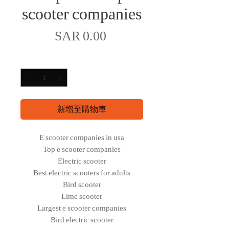
scooter companies
價
SAR 0.00
格
數量
*
新增至購物車
E scooter companies in usa
Top e scooter companies
Electric scooter
Best electric scooters for adults
Bird scooter
Lime scooter
Largest e scooter companies
Bird electric scooter