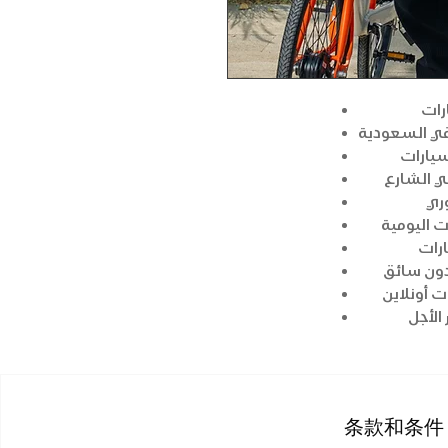
رات
في السعودية
سيارات
ي الشارع
وري
ت اليومية
ارات
دون سائق
ت أونلاين
الأجل
条款和条件