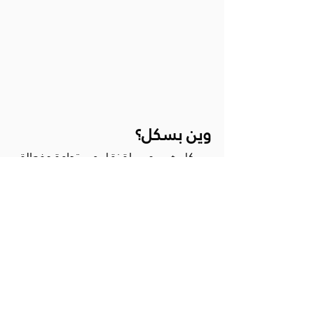
وين بسكل؟
بسكل هي وسيلة نقل مستدامة وفعالة
وممتعة. تتواجد في المملكة العربية
السعودية وتعمل على التوسع إلى جميع
أنحاء العالم.نعتقد أن بسكل يمكن أن
تحدث فرقًا إيجابيًا في حياة الناس، ونحن
ملتزمون بجعلها خيارًا متاحًا للجميع.
أدر أسطول بسكل في