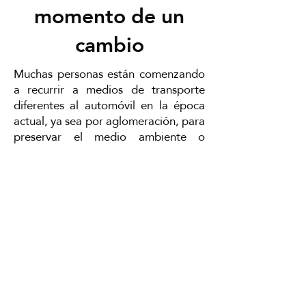
momento de un
cambio
Muchas personas están comenzando
a recurrir a medios de transporte
diferentes al automóvil en la época
actual, ya sea por aglomeración, para
preservar el medio ambiente o
incluso en busca de un medio de
transporte más agradable, y todos
tienen derecho a moverse con
seguridad en su ciudad. sin
automóvil, por lo que nos sentimos
honrados de satisfacer su necesidad
en forma de alquiler de scooters y
bicicletas