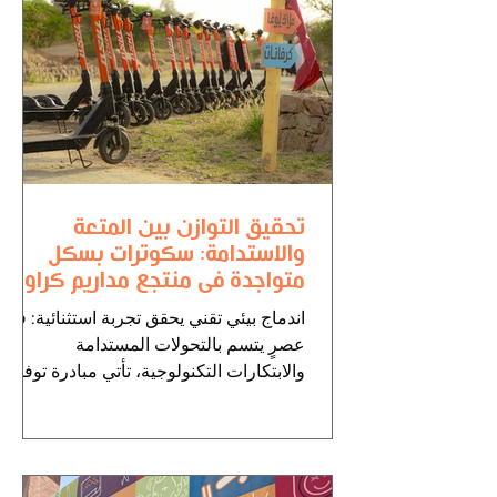
تحقيق التوازن بين المتعة
والاستدامة: سكوترات بسكل
متواجدة في منتجع مداريم كراون
بالرياض
اندماج بيئي تقني يحقق تجربة استثنائية: في
عصرٍ يتسم بالتحولات المستدامة
والابتكارات التكنولوجية، تأتي مبادرة توفير
سكوترات بسكل في منتجع...