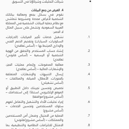
شركات التحليلات وشركاؤنا في التسويق
4. الغرض من جمع البيانات
نقوم في بسكل بجمع ومعالجة بياناتك
الشخصية لأغراض محددة ومشروعة تتماشى
مع نظام حماية البيانات الشخصية في المملكة
العربية السعودية، وتشمل على سبيل المثال
لا الحصر:
تشغيل خدمات تأجير المركبات (الدراجات،
السكوترات، السيارات) وتقديم الدعم الفني
والإداري المرتبط بها – (أساس تعاقدي)
إنشاء حساب المستخدم والتحقق من الهوية
الشخصية أو الرسمية – (أساس قانوني/
تعاقدي)
معالجة المدفوعات، وإتمام عمليات الحجز،
والإشعارات المالية – (أساس تعاقدي)
إرسال التنبيهات والإشعارات المتعلقة
بالحجوزات، الأعطال، الصيانة، والمخالفات –
(أساس تشغيلي)
تخصيص وتحسين تجربتك داخل التطبيق أو
الموقع الإلكتروني استنادًا إلى استخدامك –
(أساس مشروع/موافقة)
إجراء تحليلات الأداء والتشغيل والتفاعل لفهم
سلوك المستخدمين وتحسين الخدمات –
(أساس مشروع)
الحماية من الاحتيال وضمان أمن المستخدمين
والممتلكات – (أساس مشروع/قانوني)
الامتثال للالتزامات النظامية والتنظيمية، بما