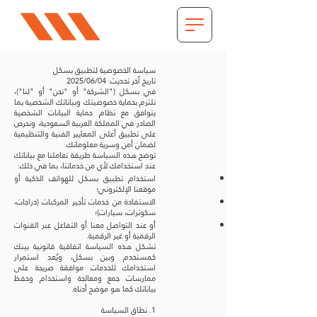
سياسة الخصوصية لتطبيق بسكل
تاريخ آخر تحديث: 2025/06/04
في بسكل ("الشركة" أو "نحن" أو "لنا")،
نلتزم بحماية خصوصيتك وبياناتك الشخصية بما
يتوافق مع نظام حماية البيانات الشخصية
الصادر في المملكة العربية السعودية، ونحرص
على تطبيق أعلى المعايير الفنية والتنظيمية
لضمان أمن وسرية معلوماتك.
توضح هذه السياسة طريقة تعاملنا مع بياناتك
عند استخدامك لأي من خدماتنا، بما في ذلك:
استخدام تطبيق بسكل للهواتف الذكية أو
موقعنا الإلكتروني؛
الاستفادة من خدمات تأجير المركبات (دراجات،
سكوترات، سيارات)؛
أو عند التواصل معنا أو التفاعل عبر القنوات
الرقمية أو غير الرقمية.
تشكل هذه السياسة اتفاقية قانونية بينك
كمستخدم وبين بسكل، ويُعد استمرار
استخدامك للخدمات موافقة صريحة على
ممارسات جمع ومعالجة واستخدام وحفظ
بياناتك كما هو موضح أدناه.
1. نطاق السياسة