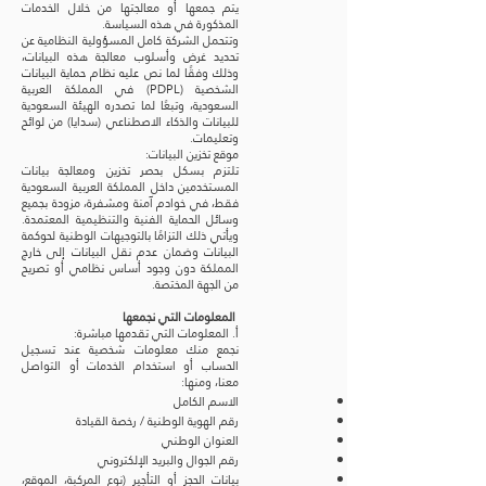
يتم جمعها أو معالجتها من خلال الخدمات
المذكورة في هذه السياسة.
وتتحمل الشركة كامل المسؤولية النظامية عن
تحديد غرض وأسلوب معالجة هذه البيانات،
وذلك وفقًا لما نص عليه نظام حماية البيانات
الشخصية (PDPL) في المملكة العربية
السعودية، وتبعًا لما تصدره الهيئة السعودية
للبيانات والذكاء الاصطناعي (سدايا) من لوائح
وتعليمات.
موقع تخزين البيانات:
تلتزم بسكل بحصر تخزين ومعالجة بيانات
المستخدمين داخل المملكة العربية السعودية
فقط، في خوادم آمنة ومشفرة، مزودة بجميع
وسائل الحماية الفنية والتنظيمية المعتمدة.
ويأتي ذلك التزامًا بالتوجيهات الوطنية لحوكمة
البيانات وضمان عدم نقل البيانات إلى خارج
المملكة دون وجود أساس نظامي أو تصريح
من الجهة المختصة.
المعلومات التي نجمعها
أ. المعلومات التي تقدمها مباشرة:
نجمع منك معلومات شخصية عند تسجيل
الحساب أو استخدام الخدمات أو التواصل
معنا، ومنها:
الاسم الكامل
رقم الهوية الوطنية / رخصة القيادة
العنوان الوطني
رقم الجوال والبريد الإلكتروني
بيانات الحجز أو التأجير (نوع المركبة، الموقع،