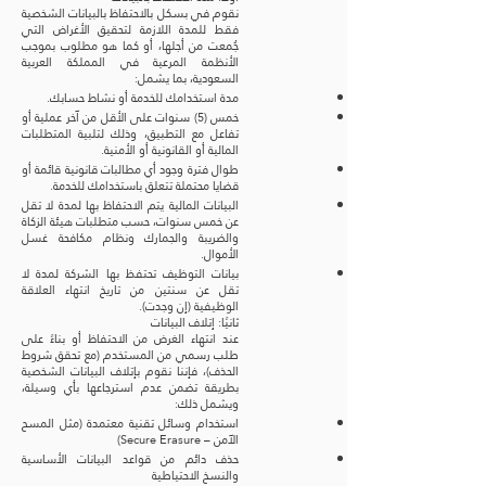
نقوم في بسكل بالاحتفاظ بالبيانات الشخصية
فقط للمدة اللازمة لتحقيق الأغراض التي
جُمعت من أجلها، أو كما هو مطلوب بموجب
الأنظمة المرعية في المملكة العربية
السعودية، بما يشمل:
مدة استخدامك للخدمة أو نشاط حسابك.
خمس (5) سنوات على الأقل من آخر عملية أو
تفاعل مع التطبيق، وذلك لتلبية المتطلبات
المالية أو القانونية أو الأمنية.
طوال فترة وجود أي مطالبات قانونية قائمة أو
قضايا محتملة تتعلق باستخدامك للخدمة.
البيانات المالية يتم الاحتفاظ بها لمدة لا تقل
عن خمس سنوات، حسب متطلبات هيئة الزكاة
والضريبة والجمارك ونظام مكافحة غسل
الأموال.
بيانات التوظيف تحتفظ بها الشركة لمدة لا
تقل عن سنتين من تاريخ انتهاء العلاقة
الوظيفية (إن وجدت).
ثانيًا: إتلاف البيانات
عند انتهاء الغرض من الاحتفاظ أو بناءً على
طلب رسمي من المستخدم (مع تحقق شروط
الحذف)، فإننا نقوم بإتلاف البيانات الشخصية
بطريقة تضمن عدم استرجاعها بأي وسيلة،
ويشمل ذلك:
استخدام وسائل تقنية معتمدة (مثل المسح
الآمن – Secure Erasure)
حذف دائم من قواعد البيانات الأساسية
والنسخ الاحتياطية