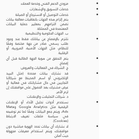
مزودي الدعم الفني وخدمة العملاء
خدمات التسويق والإشعارات
خدمات التوصيل أو الاسترجاع أو الصيانة
يتم إلزام هذه الجهات باتفاقيات معالجة بيانات
تضمن التزامهم بمعايير حماية البيانات
المعتمدة في المملكة.
ب. الجهات الحكومية والتنظيمية:
نلتزم بالإفصاح عن بياناتك فقط عند وجود
طلب رسمي صادر من جهة مختصة وفقًا
للنظام، مثل الجهات الأمنية، المرورية، أو
الرقابية.
يتم التحقق من هوية الجهة الطالبة قبل أي
إفصاح.
ج. الشركاء في الفعاليات والعروض:
قد نشارك بيانات محددة (مثل البريد
الإلكتروني أو اسم المدينة) مع شركائنا
التجاريين في حال مشاركتك في فعالية أو
عرض مشترك، بعد الحصول على موافقتك إن
لزم الأمر.
د. شركات التحليلات والإعلانات:
نستخدم أدوات تحليل الأداء أو الإعلانات
الرقمية مثل Google Analytics وMeta
Ads، ويتم جمع البيانات وفقًا لما تم توضيحه
في سياسة ملفات تعريف الارتباط
(Cookies).
لا نشارك أي بيانات تحدد الهوية مباشرة دون
موافقتك، ويتم استخدام معرفات مجهولة
حيث أمكن.