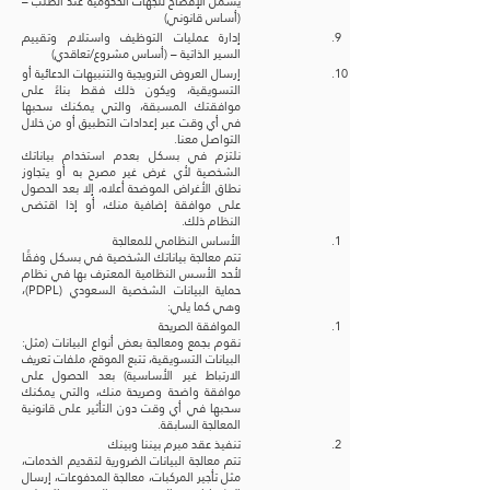
يشمل الإفصاح للجهات الحكومية عند الطلب –
(أساس قانوني)
إدارة عمليات التوظيف واستلام وتقييم
السير الذاتية – (أساس مشروع/تعاقدي)
إرسال العروض الترويجية والتنبيهات الدعائية أو
التسويقية، ويكون ذلك فقط بناءً على
موافقتك المسبقة، والتي يمكنك سحبها
في أي وقت عبر إعدادات التطبيق أو من خلال
التواصل معنا.
نلتزم في بسكل بعدم استخدام بياناتك
الشخصية لأي غرض غير مصرح به أو يتجاوز
نطاق الأغراض الموضحة أعلاه، إلا بعد الحصول
على موافقة إضافية منك، أو إذا اقتضى
النظام ذلك.
الأساس النظامي للمعالجة
تتم معالجة بياناتك الشخصية في بسكل وفقًا
لأحد الأسس النظامية المعترف بها في نظام
حماية البيانات الشخصية السعودي (PDPL)،
وهي كما يلي:
الموافقة الصريحة
نقوم بجمع ومعالجة بعض أنواع البيانات (مثل:
البيانات التسويقية، تتبع الموقع، ملفات تعريف
الارتباط غير الأساسية) بعد الحصول على
موافقة واضحة وصريحة منك، والتي يمكنك
سحبها في أي وقت دون التأثير على قانونية
المعالجة السابقة.
تنفيذ عقد مبرم بيننا وبينك
تتم معالجة البيانات الضرورية لتقديم الخدمات،
مثل تأجير المركبات، معالجة المدفوعات، إرسال