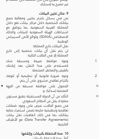
غير مصرح به لحسابك
9. مكان تخزين البيانات
نحن في بسكل نلتزم بتخزين ومعالجة جميع
بياناتك الشخصية داخل مراكز بيانات تقع داخل
المملكة العربية السعودية، بما يتوافق مع
اشتراطات الهيئة السعودية للبيانات والذكاء
الاصطناعي (SDAIA) ولوائح الأمن السيبراني
الوطنية.
نقل البيانات خارج المملكة:
لن يتم نقل أي بيانات شخصية إلى خارج
المملكة إلا في الحالات التالية:
وجود موافقة صريحة ومسبقة منك
كمستخدم على هذا النقل، بعد إبلاغك
بالغرض والمخاطر المحتملة.
وجود ضرورة قانونية أو تنظيمية أو للوفاء
بالتزام تعاقدي مشروع، على أن يتم:
الحصول على موافقة مسبقة من الجهة
المختصة (سدايا)، و
التأكد من أن الدولة المستقبِلة تطبق مستوى
حماية لا يقل عن النظام السعودي.
في جميع الحالات، نحرص على وجود ضمانات
تعاقدية وتنظيمية ملزمة تضمن استمرار حماية
بياناتك، بما في ذلك اتفاقيات نقل بيانات
(Data Transfer Agreements) مع الأطراف
الخارجية.
10. مدة الاحتفاظ بالبيانات وإتلافها
أولاً: مدة الاحتفاظ بالبيانات