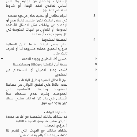
الإشعارات، والتحقق من الهوية، بناءً على
أساس تعاقدي (عقد الإيجار أو شروط
استخدام التطبيق).
التزام نظامي أو تنظيم صادر من جهة مختصة
في بعض الحالات، نكون ملزمين قانونًا بجمع أو
الإفصاح عن بياناتك، مثل الامتثال للأنظمة
المرورية، أو التعاون مع الجهات الحكومية في
حال وقوع حوادث أو مخالفات.
المصلحة المشروعة
نعالج بعض البيانات عندما تكون المعالجة
ضرورية لتحقيق مصلحة مشروعة لنا أو لطرف
ثالث، مثل:
تحسين أداء التطبيق وجودة الخدمة
حماية أمن أنظمتنا ومركباتنا ومستخدمينا
كشف ومنع الاحتيال أو الاستخدام غير
المشروع
تتبع الأعطال التقنية وتحليل البلاغات
نحرص دائمًا على تحقيق التوازن بين مصالحنا
المشروعة وحقوقك الأساسية في
الخصوصية، ونلتزم بعدم استخدام هذا
الأساس في حال كان له تأثير سلبي عليك
دون وجود مبرر قوي.
. مشاركة البيانات
قد نشارك بياناتك الشخصية مع أطراف محددة
لأغراض مشروعة ووفق الضوابط التالية:
أ. مزوّدو الخدمات:
نشارك بياناتك مع الجهات التي تقدم لنا
خدمات نيابة عنا أو بالنيابة عنك، مثل: