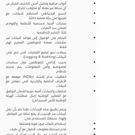
أدوات مراقبة وتحليل أمني للكشف المبكر عن
أي نشاط غير معتاد أو محاولات اختراق.
النسخ الاحتياطي المنتظم للبيانات، مع
تخزينها في بيئة محمية داخليًا.
تحديثات أمنية مستمرة للأنظمة والخوادم
لضمان سد الثغرات.
ثانيًا: التدابير التنظيمية
التحكم في الوصول إلى قواعد البيانات عبر
صلاحيات محددة للموظفين المصرح لهم
فقط.
سجلات تتبع لجميع العمليات التي تتم على
البيانات (Logging & Auditing).
تدريب إلزامي للموظفين حول سياسات
الخصوصية وأمن المعلومات، يتم تحديثه
بانتظام.
اتفاقيات عدم إفشاء (NDAs) موقعة مع
الأطراف الداخلية والخارجية التي تتعامل مع
البيانات.
مراجعات واختبارات أمنية دورية لضمان التوافق
مع المعايير الوطنية (مثل متطلبات الهيئة
الوطنية للأمن السيبراني).
ورغم تطبيق هذه الإجراءات، فإننا نقر بأن نقل
البيانات عبر الإنترنت لا يخلو تمامًا من المخاطر.
ولهذا، نشجعك كمستخدم على:
استخدام كلمات مرور قوية ومختلفة
عدم مشاركة معلومات الدخول مع أي طرف
الإبلاغ الفوري في حال الاشتباه بأي استخدام