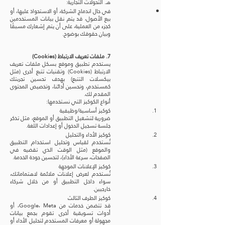
هـ. التحولات التجارية:
في حال اندماج الشركة، أو الاستحواذ عليها، أو
بيع الأصول، قد يتم نقل بيانات المستخدمين
كجزء من العملية، على أن يتم إشعارك مسبقًا
وبيان حقوقك بوضوح.
7. ملفات تعريف الارتباط (Cookies)
يستخدم تطبيق وموقع بسكل ملفات تعريف
الارتباط (Cookies) وتقنيات تتبع أخرى (مثل
بيكسلات التتبع) بهدف تحسين تجربتك
كمستخدم، وتحسين أدائنا، وتخصيص المحتوى
المقدم لك.
أنواع الكوكيز التي نستخدمها:
كوكيز أساسية/وظيفية
ضرورية لتشغيل التطبيق أو الموقع، مثل تذكر
جلسة تسجيل الدخول أو إعدادات اللغة.
كوكيز الأداء والتحليل
تُستخدم لقياس وتحليل استخدام التطبيق
والموقع (مثل الوقت الذي تقضيه في
الصفحات، سرعة الأداء)، لتحسين جودة الخدمة.
كوكيز الإعلانات الموجهة
تُستخدم لعرض إعلانات ملائمة لاهتماماتك،
سواء داخل التطبيق أو من خلال شركاء
خارجيين.
كوكيز الطرف الثالث
قد تتضمن خدمات من Google، Meta، أو
أدوات تسويقية أخرى تقوم بجمع بيانات
مجهولة أو معرفات المستخدم لتحليل الأداء أو