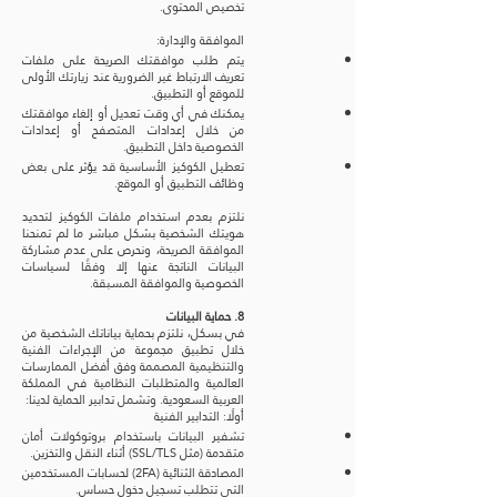
تخصيص المحتوى.
الموافقة والإدارة:
يتم طلب موافقتك الصريحة على ملفات
تعريف الارتباط غير الضرورية عند زيارتك الأولى
للموقع أو التطبيق.
يمكنك في أي وقت تعديل أو إلغاء موافقتك
من خلال إعدادات المتصفح أو إعدادات
الخصوصية داخل التطبيق.
تعطيل الكوكيز الأساسية قد يؤثر على بعض
وظائف التطبيق أو الموقع.
نلتزم بعدم استخدام ملفات الكوكيز لتحديد
هويتك الشخصية بشكل مباشر ما لم تمنحنا
الموافقة الصريحة، ونحرص على عدم مشاركة
البيانات الناتجة عنها إلا وفقًا لسياسات
الخصوصية والموافقة المسبقة.
8. حماية البيانات
في بسكل، نلتزم بحماية بياناتك الشخصية من
خلال تطبيق مجموعة من الإجراءات الفنية
والتنظيمية المصممة وفق أفضل الممارسات
العالمية والمتطلبات النظامية في المملكة
العربية السعودية. وتشمل تدابير الحماية لدينا:
أولًا: التدابير الفنية
تشفير البيانات باستخدام بروتوكولات أمان
متقدمة (مثل SSL/TLS) أثناء النقل والتخزين.
المصادقة الثنائية (2FA) لحسابات المستخدمين
التي تتطلب تسجيل دخول حساس.