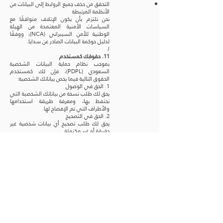
التحقق من حذف جميع الروابط إلى البيانات من
الأنظمة المرتبطة
نحن نلتزم بأن يكون الإتلاف متوافقًا مع
السياسات الأمنية المعتمدة من الهيئة
الوطنية للأمن السيبراني (NCA)، ووفقًا
لدليل حوكمة البيانات الصادر عن سدايا.
ا.
11. حقوقك كمستخدم
بموجب نظام حماية البيانات الشخصية
السعودي (PDPL)، فإن لك كمستخدم
الحقوق التالية فيما يخص بياناتك الشخصية:
1. الحق في الوصول
يحق لك طلب نسخة من بياناتك الشخصية التي
نحتفظ بها، ومعرفة طريقة استخدامها
والأطراف التي تم الإفصاح لها.
2. الحق في التصحيح
يحق لك طلب تصحيح أي بيانات شخصية غير
دقيقة أو غير مكتملة.
3. الحق في الحذف
يحق لك طلب حذف بياناتك الشخصية في أي
من الحالات التالية:
انتفاء الغرض من جمعها أو معالجتها.
سحبك للموافقة وعدم وجود أساس نظامي
آخر.
إذا ثبت أن البيانات جُمعت أو عُولجت بشكل
غير نظامي.
ملاحظة: قد لا يمكننا حذف بيانات معينة إذا
كان الاحتفاظ بها مطلوبًا بموجب التزامات
قانونية أو تنظيمية.