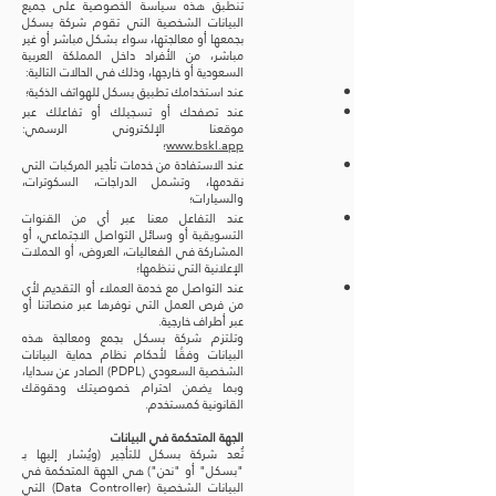
تنطبق هذه سياسة الخصوصية على جميع
البيانات الشخصية التي تقوم شركة بسكل
بجمعها أو معالجتها، سواء بشكل مباشر أو غير
مباشر، من الأفراد داخل المملكة العربية
السعودية أو خارجها، وذلك في الحالات التالية:
عند استخدامك تطبيق بسكل للهواتف الذكية؛
عند تصفحك أو تسجيلك أو تفاعلك عبر
موقعنا الإلكتروني الرسمي:
www.bskl.app
؛
عند الاستفادة من خدمات تأجير المركبات التي
نقدمها، وتشمل الدراجات، السكوترات،
والسيارات؛
عند التفاعل معنا عبر أي من القنوات
التسويقية أو وسائل التواصل الاجتماعي، أو
المشاركة في الفعاليات، العروض، أو الحملات
الإعلانية التي ننظمها؛
عند التواصل مع خدمة العملاء أو التقديم لأي
من فرص العمل التي نوفرها عبر منصاتنا أو
عبر أطراف خارجية.
وتلتزم شركة بسكل بجمع ومعالجة هذه
البيانات وفقًا لأحكام نظام حماية البيانات
الشخصية السعودي (PDPL) الصادر عن سدايا،
وبما يضمن احترام خصوصيتك وحقوقك
القانونية كمستخدم.
الجهة المتحكمة في البيانات
تُعد شركة بسكل للتأجير (ويُشار إليها بـ
"بسكل" أو "نحن") هي الجهة المتحكمة في
البيانات الشخصية (Data Controller) التي