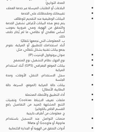
المدة، التواريخ)
البلاغات أو الطلبات المرسلة عبر خدمة العملاء
تقييماتك وملاحظاتك على الخدمة
البيانات الوظيفية عند التقديم للوظائف
يتم جمع هذه البيانات لأغراض تشغيل الخدمة
والتحقق من الهوية، وهي ضرورية بموجب
أساس تعاقدي أو نظامي، ما لم يُذكر خلاف
ذلك.
ب. المعلومات التي نجمعها تلقائيًا:
أثناء استخدامك للتطبيق أو المركبة، نقوم
بجمع بيانات تقنية بشكل تلقائي، مثل:
عنوان بروتوكول الإنترنت (IP)
نوع الجهاز، نظام التشغيل، نوع المتصفح
بيانات الموقع الجغرافي (GPS) أثناء استخدام
المركبة
سجل الاستخدام، التنقل، الأوقات، ومدة
الجلسة
بيانات حالة المركبة (الموقع، السرعة، حالة
البطارية، الأعطال)
أداء التطبيق والأخطاء المحتملة
ملفات تعريف الارتباط Cookies وتقنيات
التتبع المشابهة (لمزيد من التفاصيل راجع
القسم الخاص بالكوكيز)
ج. معلومات من أطراف خارجية:
منصات التواصل عند التسجيل باستخدام
Apple أو Google أو Meta
أدوات التحقق من الهوية أو الجدارة الائتمانية