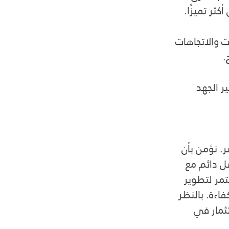
كثر تميزًا.
 والاتجاهات 
.
ر الجهد 
. نؤمن بأن 
ل دائم مع 
مر لتطوير 
اءة. بالنظر 
ثمار في 