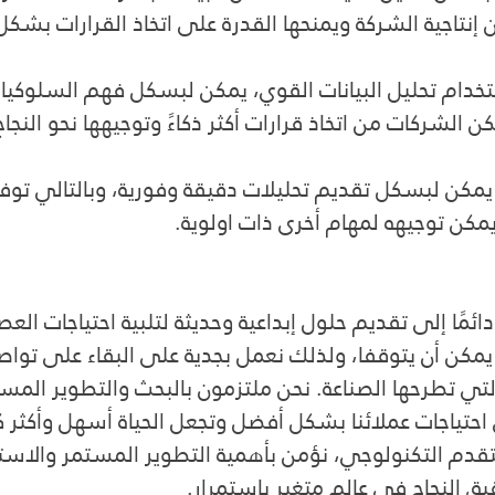
 إنتاجية الشركة ويمنحها القدرة على اتخاذ القرارات بشكل أ
تخدام تحليل البيانات القوي، يمكن لبسكل فهم السلوكيات
الشركات من اتخاذ قرارات أكثر ذكاءً وتوجيهها نحو النجاح
يمكن لبسكل تقديم تحليلات دقيقة وفورية، وبالتالي توفي
مكن توجيهه لمهام أخرى ذات اولوية.
ا إلى تقديم حلول إبداعية وحديثة لتلبية احتياجات العصر
ا يمكن أن يتوقفا، ولذلك نعمل بجدية على البقاء على تواص
لتي تطرحها الصناعة. نحن ملتزمون بالبحث والتطوير المست
حتياجات عملائنا بشكل أفضل وتجعل الحياة أسهل وأكثر كف
لتقدم التكنولوجي، نؤمن بأهمية التطوير المستمر والاست
قيق النجاح في عالم متغير باستمرار.