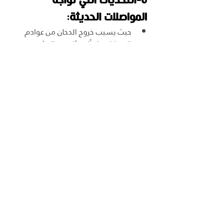
6-التحديات التي تواجه 
المواصلات الحديثة:  
حيث يسبب خروج الدخان من عوادم 
السيارات تلوثًا جويًا يضر بالبيئة وصحة 
الإنسان 
ومع ذلك، فإن هذه المشكلات 
قد تغلب عليها تطبيق 
بسكل
، حيث أن 
هناك تحسينات مستمرة في وسائل 
النقل التغلب عليها، وبالتركيز على 
تحسين نظام الأمان وتطوير تقنيات 
المركبات الأكثر كفاءة في استهلاك 
الوقود والمحركات الكهربائية، وتوفير 
وسائل النقل الصديقة للبيئة.