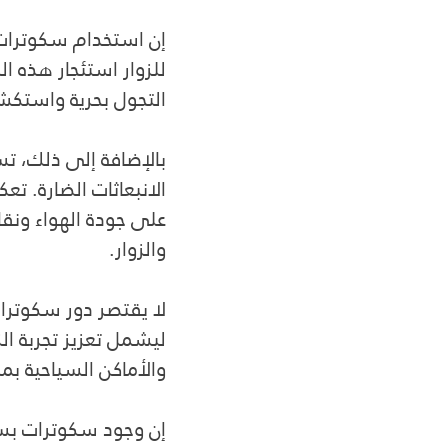
إن استخدام سكوترات 
للزوار استئجار هذه ا
التجول بحرية واستكشا
بالإضافة إلى ذلك، تس
الانبعاثات الضارة. ت
على جودة الهواء ونقا
والزوار.
لا يقتصر دور سكوتر
ليشمل تعزيز تجربة ال
والأماكن السياحية بمر
إن وجود سكوترات بسك