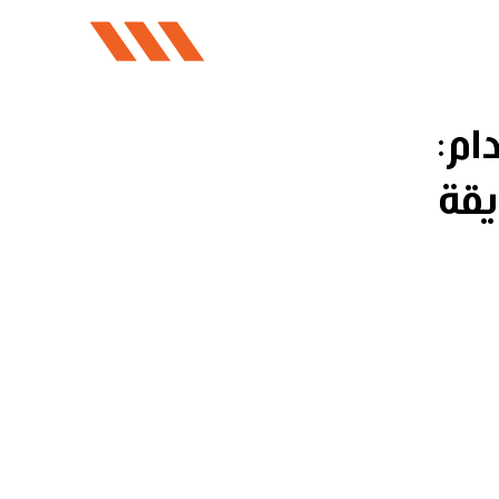
ام:
قة