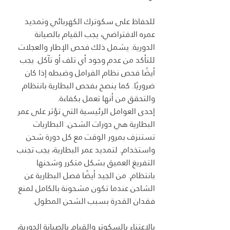
للحفاظ على سكوترك الكهربائي وتمديد 
عمره الافتراضي، يجب القيام بالصيانة 
الدورية. يشمل ذلك فحص الإطار والعجلات 
للتأكد من عدم وجود أي تلف أو تآكل. يجب 
أيضًا فحص نظام الفرامل وضبطه إذا كان 
ضروريًا. كما ينصح بفحص البطارية بانتظام 
والتحقق من أنها تعمل بكفاءة.
إحدى العوامل الرئيسية التي تؤثر على عمر 
البطارية هي دورات الشحن. البطاريات 
تستنزف بمرور الوقت مع كل دورة شحن 
واستخدام. لتمديد عمر البطارية، يجب تجنب 
التفريغ العميق بشكل متكرر وشحنها 
بانتظام. من الجيد أيضًا فصل البطارية عن 
الشاحن عندما تكون مشحونة بالكامل لمنع 
فقدان القدرة بسبب الشحن المطول.
بالاعتناء بالسكوتر والقيام بالصيانة الدورية، 