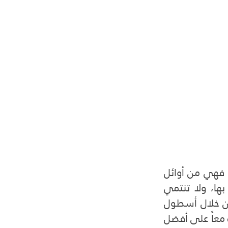
 بسكل تسير على خطى أفضل خمس شركات سكوترات مشاركة في العالم؛ فهي من أوائل 
الشركات العربية في هذا المجال، والتي تحمل علامة تجارية سعودية خاصة بها، ولا تنتمي 
لشركة أجنبية، وقد بدأت نشاطها بعشر فروع في مدينتي الرياض والدرعية من خلال أسطول 
مكون من أكثر من ألف سكوترات كهربائية تشاركية، وفي هذا المقال سنتعرف معاً على أفضل 