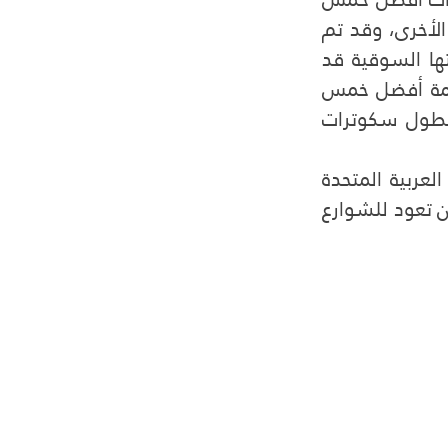
شركات سكوترات مشاركة فقط؛ فهي لا تقدم خدمات تتعلق بوسائل النقل الأخرى، وقد تم 
إطلاق الشركة في عام 2017م، وفي العام التالي على إطلاقها كانت قيمتها السوقية قد 
وصلت إلى ملياري دولار أمريكي، مما يجعلها تستحق المرتبة الثانية على قائمة أفضل خمس 
شركات سكوترات مشاركة في العالم، فقد غزت شوارع العالم من خلال أسطول سكوترات 
    فقد أنشأت شركة بيرد الأمريكية فروع لها في دول عربية مثل الإمارات العربية المتحدة 
ومملكة البحرين، ولكنها اضطرت لإغلاق فروعها إثر أزمة جائحة كورونا على أمل أن تعود للشوارع 