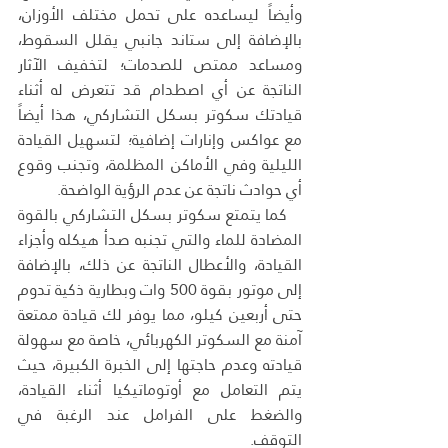
وأيضاً ليساعده على تحمل مختلف الأوزان، 
بالإضافة إلى ستاند جانبي يقلل السقوط، 
ومساعد ممتص للصدمات؛ لتخفيف الآثار 
الناتجة عن أي اصطدام قد تتعرض له أثناء 
قيادتك سكوتر بسكل التشاركي، هذا أيضاً 
مع عواكس وإنارات إضافية؛ لتسهيل القيادة 
الليلية وفي الأماكن المظلمة، وتجنب وقوع 
أي حوادث ناتجة عن عدم الرؤية الواضحة.
   كما يتمتع سكوتر بسكل التشاركي بالقوة 
المضادة للماء والتي تجنبه صدأ هيكله وأجزاء 
القيادة، والأعطال الناتجة عن ذلك، بالإضافة 
إلى موتور بقوة 500 وات وبطارية ذكية تدوم 
حتى أربعين كيلو، مما يوفر لك قيادة ممتعة 
آمنة مع السكوتر الكهربائي، خاصة مع سهولة 
قيادته وعدم حاجتها إلى الخبرة الكبيرة، حيث 
يتم التعامل مع أوتوماتيكيا أثناء القيادة، 
والضغط على الفرامل عند الرغبة في 
التوقف.