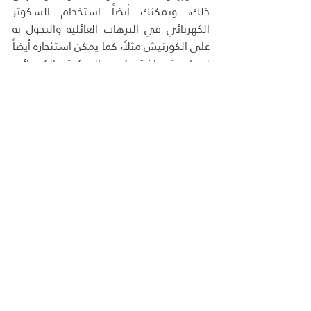
ذلك، ويمكنك أيضاً استخدام السكوتر 
الكهربائي في النزهات العائلية والتجول به 
على الكورنيش مثلاً، كما يمكن استئجاره أيضاً 
لممارسة رياضة ركوب السكوتر الكهربائي 
في الأماكن المخصصة لذلك، وأيضاً المشاركة 
به في المسابقات الرياضية المتاحة في 
منطقتك.
منشورات ذات صلة
إظهار الكل