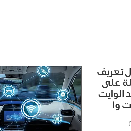
ل تعريف
لة على
 الوايت
ت وا