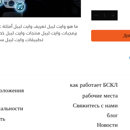
ما هو وايت ليبل تعريف وايت ليبل أمثلة ع
برمجيات وايت ليبل منتجات وايت ليبل خد
Доб
تطبيقات وايت ليبل سو
как работает БСКЛ
положения
рабочие места
Свяжитесь с нами
альности
блог
ть
Новости