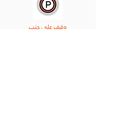
وقف على جنب
عند ركن السكوتر، حط في بالك طريق
للناس اللي بيمرون واخواننا المعاقين
أو العُمي ومخارج ومداخل الحافلات
وأبواب البيوت وغيرها
كيف تعمل بسكل
الوظائف
تواصل معنا
المدونة