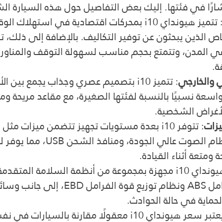
شارًا في فئتها. إليك بعض التفاصيل حول هذه السيارة الش
: تتميز هيونداي i10 بمحركات اقتصادية في استهلاك 
شخاص الذين يبحثون عن توفير التكاليف. بالإضافة إلى ذلك، ت
 المدن، وتتمتع بحجم مناسب لسهولة التوقف والمناور
ة.
 والخارجي
: تتميز i10 بتصميم عصري وجذاب يجمع بين ال
واسعة نسبيًا بالنسبة لفئتها الصغيرة، مع مقاعد مريحة وم
لأغراض الشخصية.
يزات
: تتوفر i10 بعدة مستويات تجهيز تتضمن ميزات مثل
شاشة لمس، نظام الصوت عالي الجودة، ومناف
ة ومتعة أثناء القيادة.
: تأتي هيونداي i10 مجهزة بمجموعة من أنظمة السلامة المت
مانع انغلاق الفرامل ABS ونظام توزيع قوة الفرامل 
حماية في حالة الحوادث.
: يعتبر سعر هيونداي i10 معقولًا مقارنة بالسيارات ف