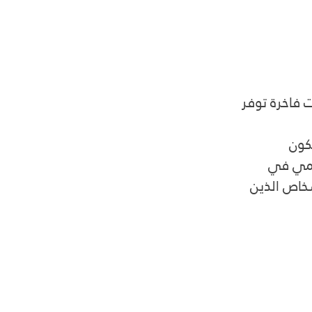
ت فاخرة توفر 
كون 
ليومي في 
. تعتبر i10 خيارًا جيدًا للأشخاص الذين 