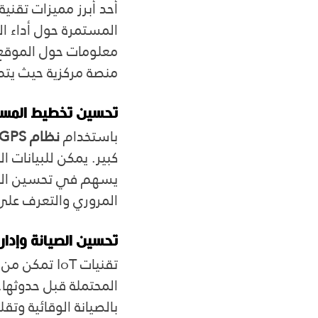
أحد أبرز مميزات تقنية IoT هو قدرتها على
معلومات حول الموقع، 
منصة مركزية حيث يتم
تحسين تخطيط المسار
باستخدام 
نظام GPS لتتبع الأسطول
كبير. يمكن للبيانات 
يسهم في تحسين الكفاء
المروري والتعرف على 
تحسين الصيانة وإدارة
تقنيات IoT تمكن من 
المحتملة قبل حدوثها.
بالصيانة الوقائية وت