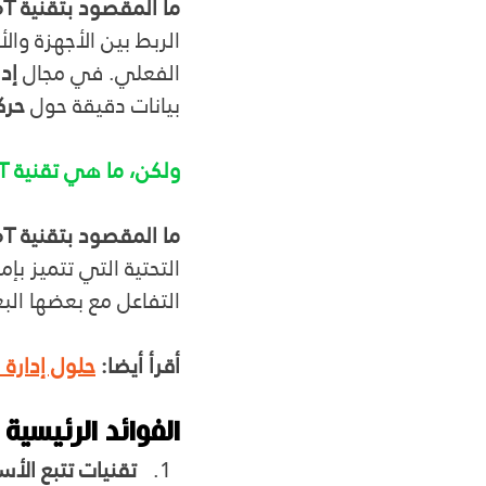
ما المقصود بتقنية IoT ؟ 
الربط بين الأجهزة وال
الفعلي. في مجال 
إدا
بيانات دقيقة حول 
حرك
ولكن، ما هي تقنية IoT؟
ما المقصود بتقنية IoT؟ تقنية IoT
التحتية التي تتميز بإم
التفاعل مع بعضها الب
أقرأ أيضا: 
حلول إدارة
الفوائد الرئيسية لتقنية IoT في إ
تقنيات تتبع ال