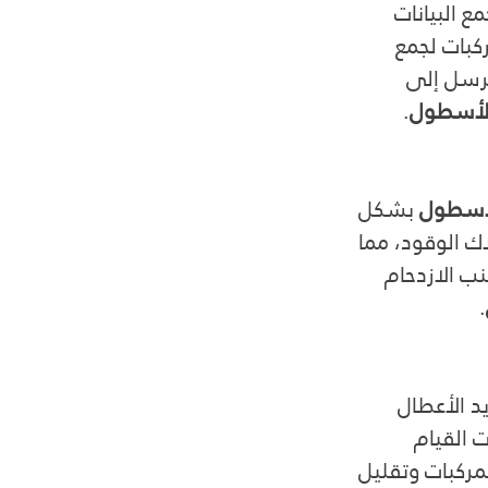
ع البيانات 
بيت أجهزة استشعار وأنظمة GPS في المركبات لجمع 
ُرسل إلى 
الأسطول
.
لأسطول
 بشكل 
ك الوقود، مما 
ب الازدحام 
.
 الأعطال 
 القيام 
مركبات وتقليل 