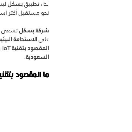
لذا، تطبيق 
بسكل
 لي
نحو مستقبل أكثر استد
شركة بسكل
 تسعى با
على 
الاستدامة البيئية
المقصود بتقنية IoT
 
السعودية
.
ما المقصود بتقنية T