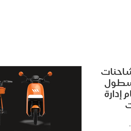
لشاحنات
 أسطول
 إدارة
ت
السعر